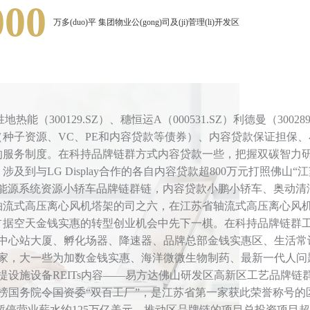
000
万多(duo)平 集团物业公(gong)司及(ji)菅理(li)开发区
300129.SZ）、穗恒运A（000531.SZ）利德曼（300289
种子资源、VC、PE和内容贷款等债券）、内容贷款保证担保、
的服务制度。在科持品牌链群方式内容贷款一些，把握双碳智力
LG Display合作的各自内容贷款超800万元打照佛山“
能源系统资源小轿车品牌链群链，内容贷款小鹏小轿车、奥动清
出轴流式高压离心风机塔架的司之六，在江苏省轴流式高压离心风
占据空天金钱实惠的转型创业机会中先下一棋。在科持品牌链群
计中心站大厦、孵化场器、降速器、品牌总部金钱实惠区、生活常
多家，大一些为加数金钱实惠、海洋微微生物制药、最新一代人问
设施设备REITs内容——易方达佛山研发区高新区工艺品牌链群
上榜国务院令国资委“双百工厂”，是江苏省第一家获此荣誉称号的
年暂停营业薪水约125万亿美元，推动区品牌链的项目总投资项目超1