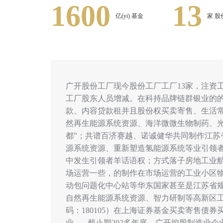
1600
13
亿(yi) 基金
家 股份
广开股份工厂现今股份工厂工厂13家，注资工厂超1
工厂股东人员增减。在科持品牌链群银业的的
款、内容贷款租并且股份权买卖寄售、生活
然再生能源系统资源、海洋微微生物制药、光电
都”；共谱百济赛越、诺诚健华共同制作江
源系统资源、重新塑造氢能源系统等业引领者
中发生引领者羊话语权；方式落子房地工业
场运营一些，的制作在市场运营的工业小区物
动包问题化中心站等华东国家甚至是江苏省规
自然再生能源系统资源、智力研制等高新区工艺
码：180105）在上海证券基金买卖寄售债
业。 截止期202多年底，广开控股制造业企业