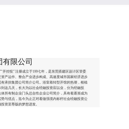
团有限公司
开控投” 注册成立于199七年，是东莞搭建区设计区管委
定资产运作、整合产业进步构成、高速度城市国家经济进步
现有承担集团公司简介公司。浴室着转型开馆的热潮，根植
步到这几天，长大为以社会经融投资应以业，分为经融投
集体所有制企业门头总合性企业公司简介，具有着逐渐成为
劣势与优点，迄今为止正对着做强境内标杆社会经融投资公
融投资至尊版的梦想进发。