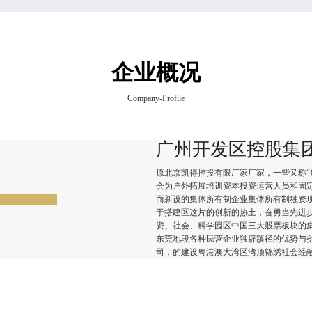
企业概况
Company-Profile
广州开发区控股集
原北京凯得控投有限厂家厂家，一些又称“广
会为户外拓展培训资本投资运营人员和固
而新设的集体所有制企业集体所有制独资
于搭建区这片的创新的热土，奋勇当先进
资、社会、科学园区中国三大股票板块的
东莞地段各种民营企业独辟蹊径的优势与
司，的建设粤港澳大湾区湾顶锦绣社会经