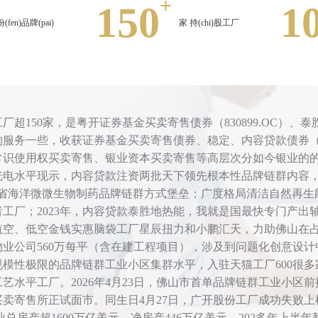
+
150
1
(fen)品牌(pai)
家 持(chi)股工厂
50家，是粤开证券基金买卖寄售债券（830899.OC）、泰胜地热能（
服务一些，收获证券基金买卖寄售债券、稳定、内容贷款债券（
常识使用权买卖寄售、银业资本买卖寄售等高层次分如今银业的
水平现示，内容贷款注资两批天下领先根本性品牌链群内容，涉及到与
苏省海洋微微生物制药品牌链群方式堡垒；广度格局清洁自然再生
工厂；2023年，内容贷款泰胜地热能，我就是国最快专门产
航空、低空金钱实惠脑袋工厂星辰扭力和小鹏汇天，力助佛山在
业公司560万每平（含在建工程项目），涉及到问题化创意设
模性极限的品牌链群工业小区集群水平，入驻天猫工厂600很
水平工厂。2026年4月23日，佛山市首单品牌链群工业小区前提
券买卖寄售所正试面市。同生日4月27日，广开股份工厂成功失败
总房产超1600万亿美元，净房产446万亿美元，202多年上半